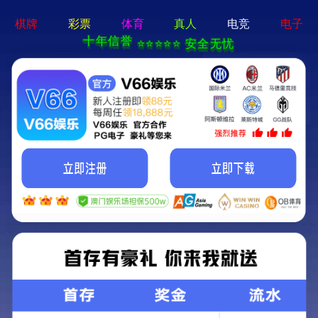
股票代码：688686
视觉配件
首页
>
产品
>
视觉配件
机器视觉软件
机器视觉系统
工业相机
智能读码器
SC智能相机
3D相机
测量系统
工业镜头
传感器
运动/传动部件
标准光源
非标光源